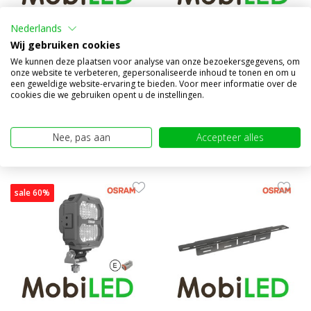
Cube PX werklamp flood 3500
H4/H19 12V LEDriving HL 2
Nederlands
stuks
Wij gebruiken cookies
Vergelijk
Vergelijk
We kunnen deze plaatsen voor analyse van onze bezoekersgegevens, om
onze website te verbeteren, gepersonaliseerde inhoud te tonen en om u
Op voorraad
Op voorraad
een geweldige website-ervaring te bieden. Voor meer informatie over de
cookies die we gebruiken opent u de instellingen.
€139,95
€59,95
€59,95
(€49,55 excl. BTW)
(€49,55 excl. BTW)
Nee, pas aan
Accepteer alles
sale 60%