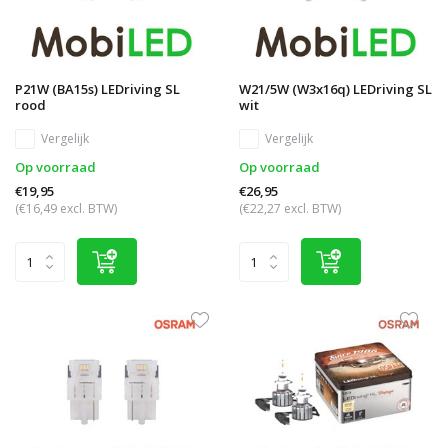
P21W (BA15s) LEDriving SL
W21/5W (W3x16q) LEDriving SL
rood
wit
Vergelijk
Vergelijk
Op voorraad
Op voorraad
€19,95
€26,95
(€16,49 excl. BTW)
(€22,27 excl. BTW)