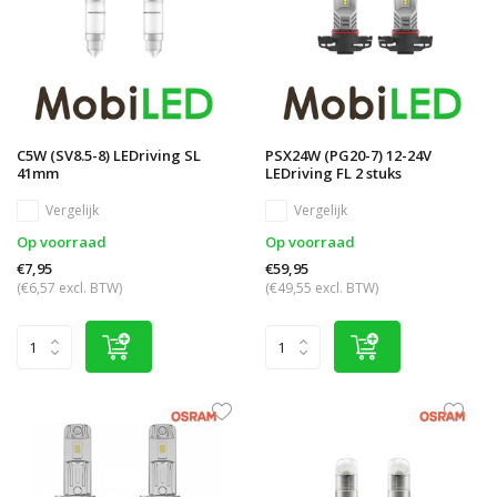
C5W (SV8.5-8) LEDriving SL
PSX24W (PG20-7) 12-24V
41mm
LEDriving FL 2 stuks
Vergelijk
Vergelijk
Op voorraad
Op voorraad
€7,95
€59,95
(€6,57 excl. BTW)
(€49,55 excl. BTW)