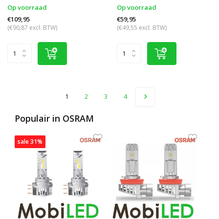
Op voorraad
Op voorraad
€109,95
€59,95
(€90,87 excl. BTW)
(€49,55 excl. BTW)
1
2
3
4
Populair in
OSRAM
sale 31%