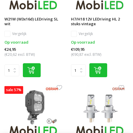
W21W (W3x16d) LEDriving SL
H7/H18 12V LEDriving HL 2
wit
stuks vintage
Vergelijk
Vergelijk
Op voorraad
Op voorraad
€24,95
€109,95
(€20,62 excl. BTW)
(€90,87 excl. BTW)
sale 57%