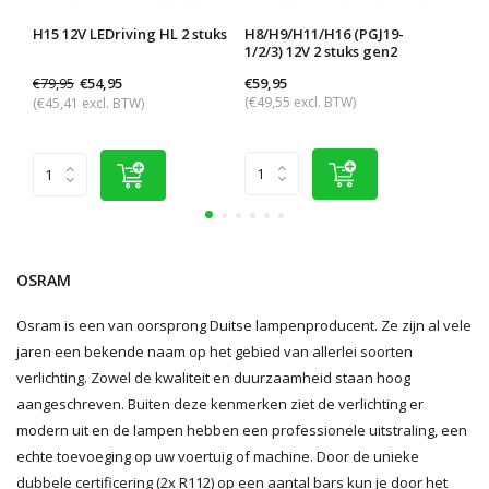
H15 12V LEDriving HL 2 stuks
H8/H9/H11/H16 (PGJ19-
Aans
1/2/3) 12V 2 stuks gen2
€79,95
€59,95
€8,9
€54,95
(€49,55 excl. BTW)
(€7,4
(€45,41 excl. BTW)
OSRAM
Osram is een van oorsprong Duitse lampenproducent. Ze zijn al vele
jaren een bekende naam op het gebied van allerlei soorten
verlichting. Zowel de kwaliteit en duurzaamheid staan hoog
aangeschreven. Buiten deze kenmerken ziet de verlichting er
modern uit en de lampen hebben een professionele uitstraling, een
echte toevoeging op uw voertuig of machine. Door de unieke
dubbele certificering (2x R112) op een aantal bars kun je door het