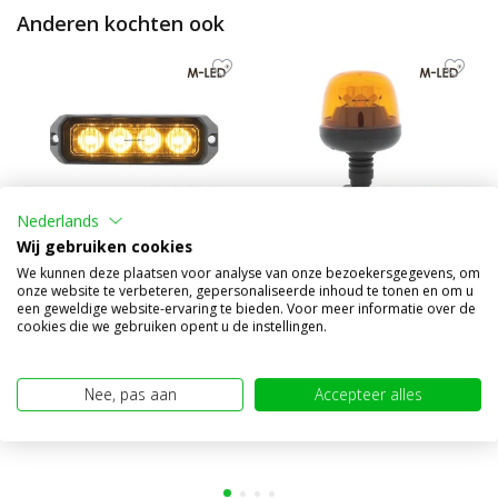
Anderen kochten ook
Nederlands
Wij gebruiken cookies
We kunnen deze plaatsen voor analyse van onze bezoekersgegevens, om
Flitser Pro 4 compact amber
Zwaailamp 7 patronen
onze website te verbeteren, gepersonaliseerde inhoud te tonen en om u
instelbaar
een geweldige website-ervaring te bieden. Voor meer informatie over de
cookies die we gebruiken opent u de instellingen.
€19,95
€29,95
(€16,49 excl. BTW)
(€24,75 excl. BTW)
Nee, pas aan
Accepteer alles