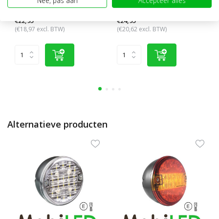
Nee, pas aan
Accepteer alles
Hamburger E-keur
Hamburger E-keur
€22,95
€24,95
(€18,97 excl. BTW)
(€20,62 excl. BTW)
Alternatieve producten