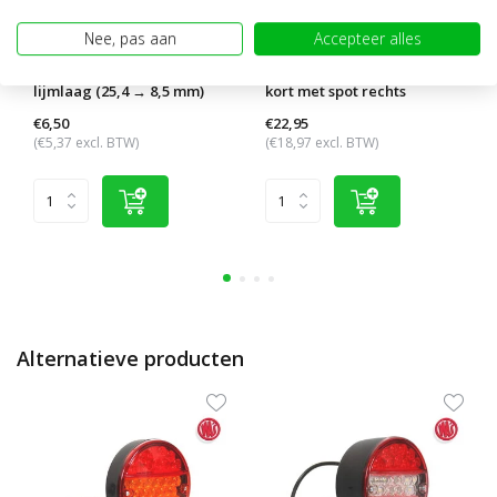
Nee, pas aan
Accepteer alles
3:1 Krimpkous 120 cm met
Pendellamp schuin model
lijmlaag (25,4 → 8,5 mm)
kort met spot rechts
€6,50
€22,95
(€5,37 excl. BTW)
(€18,97 excl. BTW)
Alternatieve producten