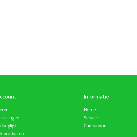
account
Informatie
reren
Home
stellingen
Service
rlanglijst
Cadeaubon
jk producten