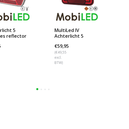
licht 5
MultiLed IV
Mu
es reflector
Achterlicht 5
Ac
s
functies reflector
fu
5
€59,95
€6
re...
li...
(€49,55
(€5
excl.
excl
BTW)
BTW