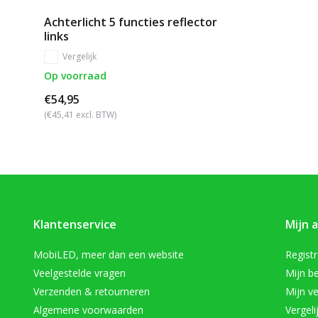
Achterlicht 5 functies reflector
links
Vergelijk
Op voorraad
€54,95
(€45,41 excl. BTW)
Klantenservice
Mijn 
MobiLED, meer dan een website
Regist
Veelgestelde vragen
Mijn be
Verzenden & retourneren
Mijn ve
Algemene voorwaarden
Vergeli