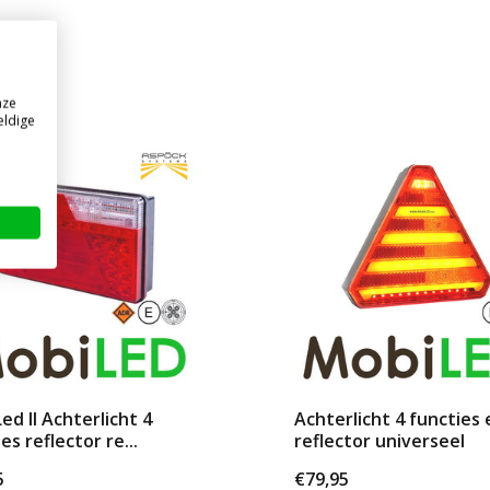
nze
eldige
ed II Achterlicht 4
Achterlicht 4 functies 
es reflector re...
reflector universeel
5
€79,95