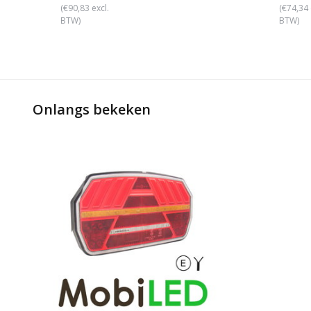
(€90,83 excl.
(€74,34 
BTW)
BTW)
Onlangs bekeken