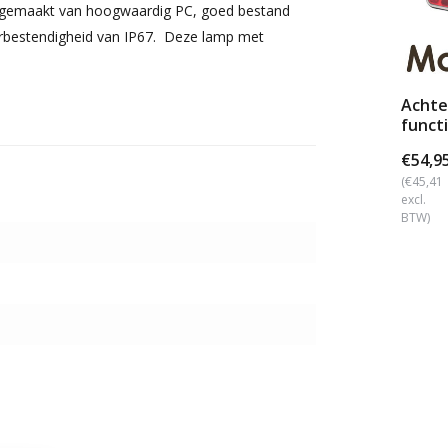
jn gemaakt van hoogwaardig PC, goed bestand
rbestendigheid van IP67. Deze lamp met
Achter
functi
recht
€54,9
(€45,41
excl.
BTW)