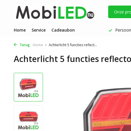
Onze pr
Vóór 17 uur besteld: dezelfde werkdag verzonden
Home
Service
Cadeaubon
Persoonl
Terug
Home
Achterlicht 5 functies reflect...
Achterlicht 5 functies reflecto