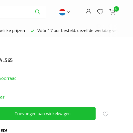
0
lijke prijzen
Vóór 17 uur besteld: dezelfde werkdag verzonden
 AL565
Account aanmaken
Account aanmaken
voorraad
aar
Toevoegen aan winkelwagen
ED!