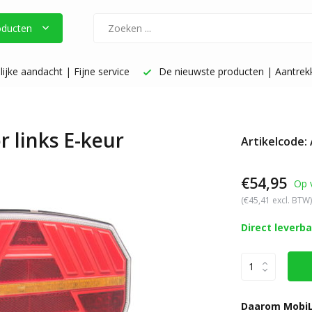
oducten
ijke aandacht | Fijne service
De nieuwste producten | Aantrekke
r links E-keur
Artikelcode:
€54,95
Op 
(€45,41 excl. BTW)
Direct leverb
Daarom MobiL