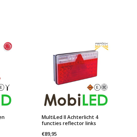
en
MultiLed II Achterlicht 4
functies reflector links
€89,95