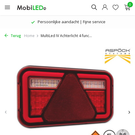
0
De nieuwste producten | Aantrekkelijke prijzen
Terug
Home
MultiLed IV Achterlicht 4 func...