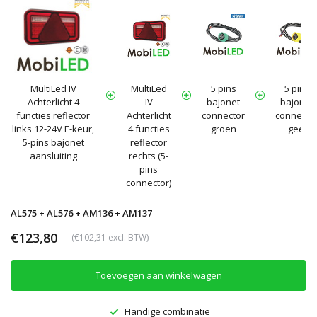
MultiLed IV
MultiLed
5 pins
5 pins
Achterlicht 4
IV
bajonet
bajonet
functies reflector
Achterlicht
connector
connecto
links 12-24V E-keur,
4 functies
groen
geel
5-pins bajonet
reflector
aansluiting
rechts (5-
pins
connector)
AL575 + AL576 + AM136 + AM137
€123,80
(€102,31 excl. BTW)
Toevoegen aan winkelwagen
Handige combinatie