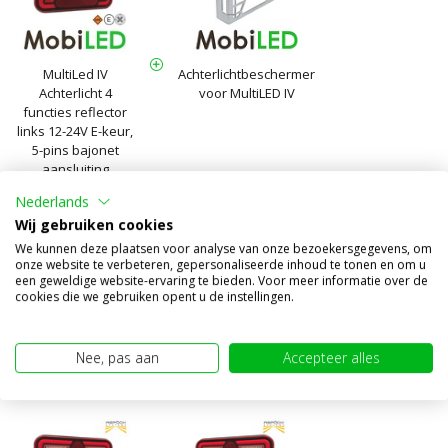
MultiLed IV
Achterlichtbeschermer
Achterlicht 4
voor MultiLED IV
functies reflector
links 12-24V E-keur,
5-pins bajonet
aansluiting
Nederlands
AL575 + BR081
Wij gebruiken cookies
€81,90
(€67,69 excl. BTW)
We kunnen deze plaatsen voor analyse van onze bezoekersgegevens, om
onze website te verbeteren, gepersonaliseerde inhoud te tonen en om u
een geweldige website-ervaring te bieden. Voor meer informatie over de
cookies die we gebruiken opent u de instellingen.
Toevoegen aan winkelwagen
Handige combinatie
Nee, pas aan
Accepteer alles