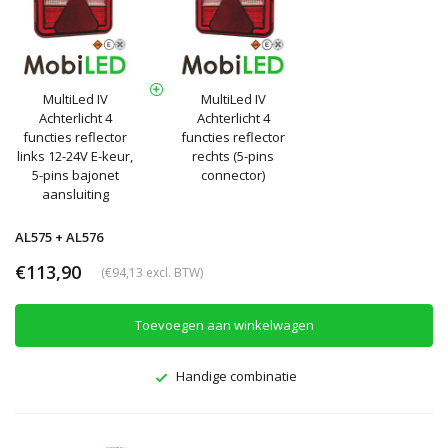
MultiLed IV
MultiLed IV
Achterlicht 4
Achterlicht 4
functies reflector
functies reflector
links 12-24V E-keur,
rechts (5-pins
5-pins bajonet
connector)
aansluiting
AL575 + AL576
€113,90
(€94,13 excl. BTW)
Toevoegen aan winkelwagen
Handige combinatie