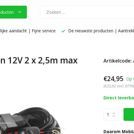
oducten
ijke aandacht | Fijne service
De nieuwste producten | Aantrekke
en 12V 2 x 2,5m max
Artikelcode:
€24,95
Op 
(€20,62 excl. BTW)
Direct leverb
Daarom MobiL