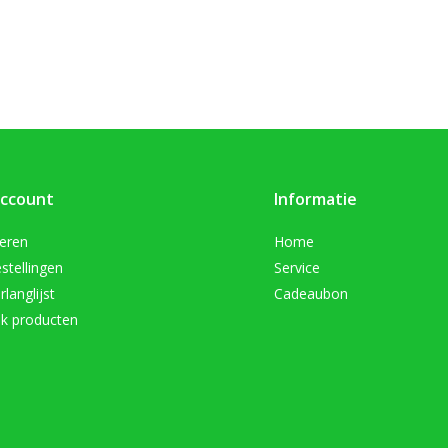
account
Informatie
reren
Home
stellingen
Service
rlanglijst
Cadeaubon
jk producten