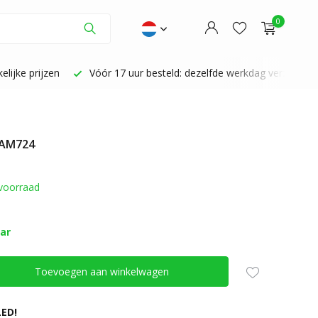
0
lijke prijzen
Vóór 17 uur besteld: dezelfde werkdag verzonden
 AM724
Account aanmaken
Account aanmaken
voorraad
aar
Toevoegen aan winkelwagen
ED!