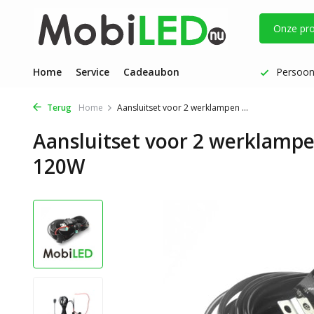
Onze pr
Vóór 17 uur besteld: dezelfde werkdag verzonden
Home
Service
Cadeaubon
Persoonl
Terug
Home
Aansluitset voor 2 werklampen ...
Aansluitset voor 2 werklamp
120W