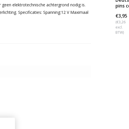
Deuts
geen elektrotechnische achtergrond nodig is.
pins 
rlichting. Specificaties: Spanning:12 V Maximaal
€3,95
(€3,26
excl.
BTW)