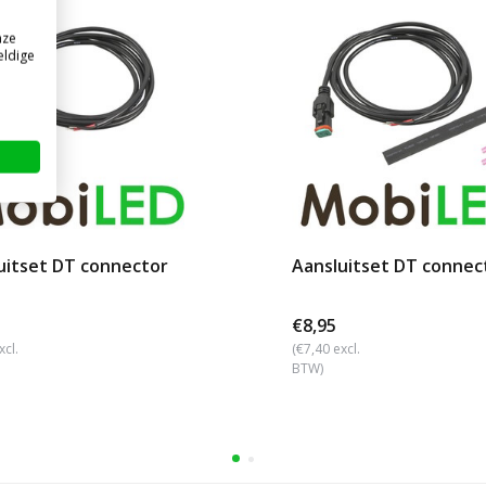
nze
eldige
uitset DT connector
Aansluitset DT connec
€8,95
xcl.
(€7,40 excl.
BTW)