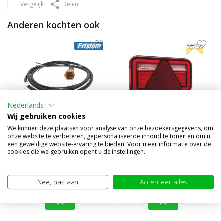
Vergelijk
Delen
Anderen kochten ook
Nederlands
Wij gebruiken cookies
We kunnen deze plaatsen voor analyse van onze bezoekersgegevens, om
onze website te verbeteren, gepersonaliseerde inhoud te tonen en om u
6 pins bajonet connector
MultiLed IV Achterlicht 5
een geweldige website-ervaring te bieden. Voor meer informatie over de
geel
functies reflector li...
cookies die we gebruiken opent u de instellingen.
€5,95
€62,45
(€4,92 excl. BTW)
(€51,61 excl. BTW)
Nee, pas aan
Accepteer alles