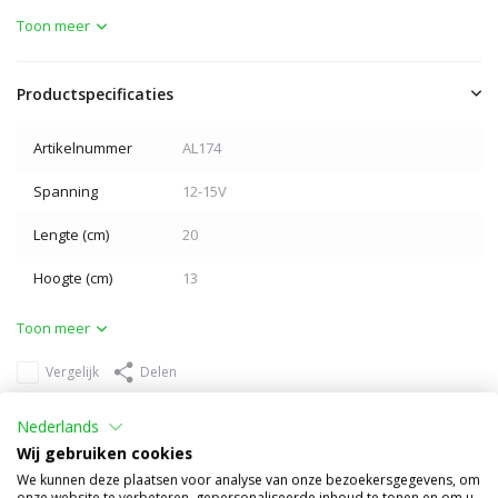
Toon meer
Productspecificaties
Artikelnummer
AL174
Spanning
12-15V
Lengte (cm)
20
Hoogte (cm)
13
Toon meer
Vergelijk
Delen
Anderen kochten ook
Nederlands
Wij gebruiken cookies
We kunnen deze plaatsen voor analyse van onze bezoekersgegevens, om
onze website te verbeteren, gepersonaliseerde inhoud te tonen en om u