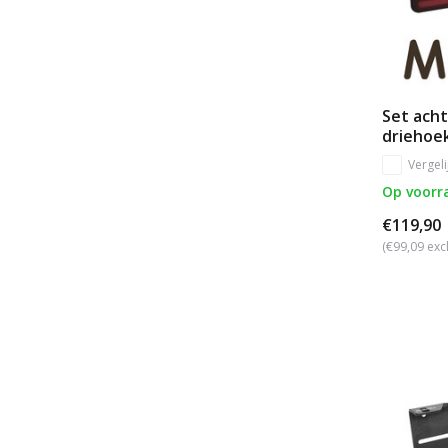
Set acht
driehoek
Vergeli
Op voorr
€119,90
(€99,09 exc