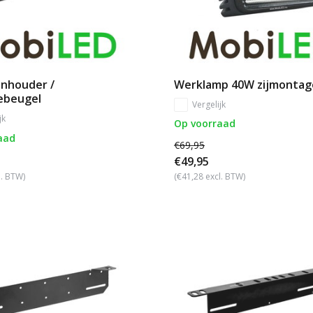
nhouder /
Werklamp 40W zijmontag
ebeugel
Vergelijk
jk
Op voorraad
aad
€69,95
€49,95
l. BTW)
(€41,28 excl. BTW)