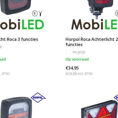
cht Roca 3 functies
Horpol Roca Achterlicht 2
functies
jk
Vergelijk
aad
Op voorraad
€34,95
l. BTW)
(€28,88 excl. BTW)