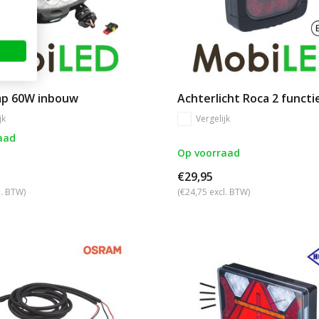
p 60W inbouw
Achterlicht Roca 2 functi
jk
Vergelijk
aad
Op voorraad
€29,95
l. BTW)
(€24,75 excl. BTW)