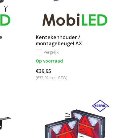
e
Kentekenhouder /
montagebeugel AX
Vergelijk
Op voorraad
€39,95
(€33,02 excl. BTW)