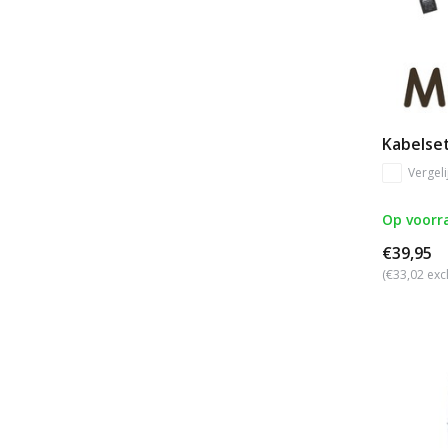
Kabelset
Vergeli
Op voorr
€39,95
(€33,02 exc