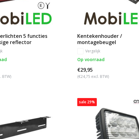
erlichten 5 functies
Kentekenhouder /
ige reflector
montagebeugel
jk
Vergelijk
aad
Op voorraad
€29,95
l. BTW)
(€24,75 excl. BTW)
sale 29%