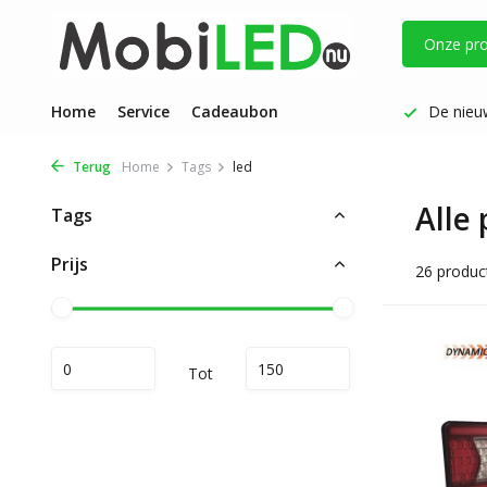
Onze pr
g verzonden
Home
Service
Persoonlijke aandacht | Fijne service
Cadeaubon
De nieuw
Terug
Home
Tags
led
Alle
Tags
Prijs
26 produc
Tot