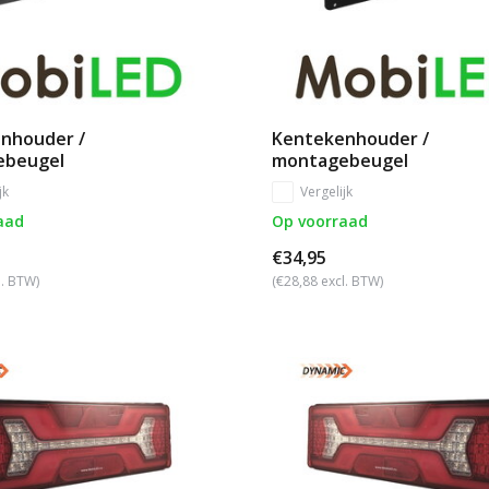
nhouder /
Kentekenhouder /
ebeugel
montagebeugel
jk
Vergelijk
aad
Op voorraad
€34,95
l. BTW)
(€28,88 excl. BTW)