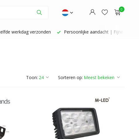
0
zelfde werkdag verzonden
Persoonlijke aandacht | Fijne service
Account aanmaken
Account aanmaken
Toon:
Sorteren op: