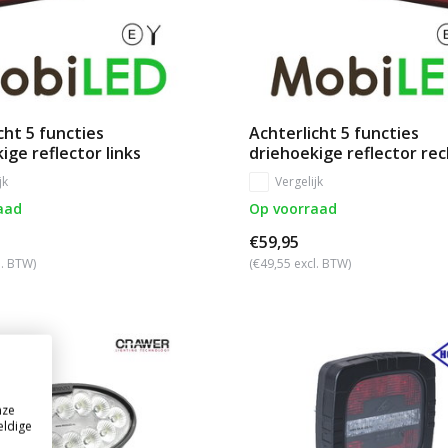
cht 5 functies
Achterlicht 5 functies
ige reflector links
driehoekige reflector re
jk
Vergelijk
aad
Op voorraad
€59,95
l. BTW)
(€49,55 excl. BTW)
nze
eldige