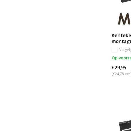
Kenteke
montag
Vergeli
Op voorr
€29,95
(€24,75 exc