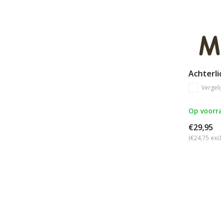
Achterli
Vergeli
Op voorr
€29,95
(€24,75 exc