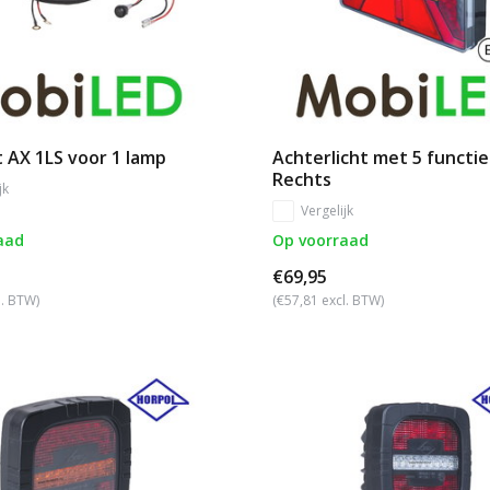
 AX 1LS voor 1 lamp
Achterlicht met 5 functie
Rechts
jk
Vergelijk
aad
Op voorraad
€69,95
l. BTW)
(€57,81 excl. BTW)