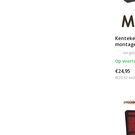
Kenteke
montag
Vergeli
Op voorr
€24,95
(€20,62 exc