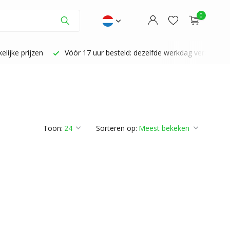
0
lijke prijzen
Vóór 17 uur besteld: dezelfde werkdag verzonden
Account aanmaken
Account aanmaken
Toon:
Sorteren op: