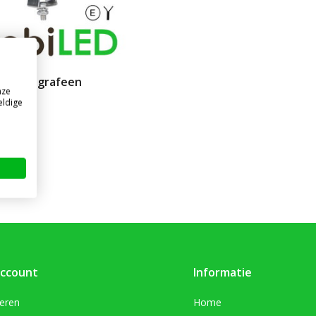
p 24W grafeen
nze
jk
eldige
aad
l. BTW)
account
Informatie
reren
Home