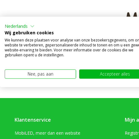
Nederlands
Wij gebruiken cookies
Werklam
We kunnen deze plaatsen voor analyse van onze bezoekersgegevens, om o
Vergeli
website te verbeteren, gepersonaliseerde inhoud te tonen en om u een gew
website-ervaring te bieden. Voor meer informatie over de cookies die we
Op voorr
gebruiken opent u de instellingen.
€24,95
(€20,62 exc
Nee, pas aan
Accepteer alles
Klantenservice
Mijn 
MobiLED, meer dan een website
Regist