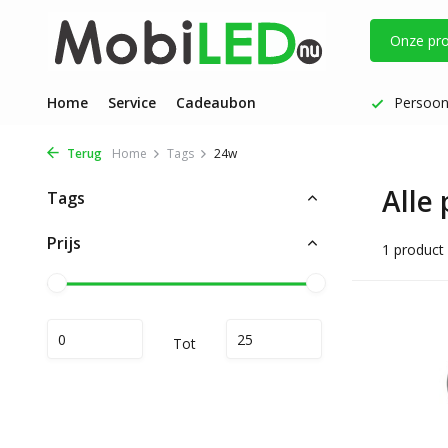
Onze pr
Vóór 17 uur besteld: dezelfde werkdag verzonden
Home
Service
Cadeaubon
Persoonl
Terug
Home
Tags
24w
Alle
Tags
Prijs
1 product
Tot