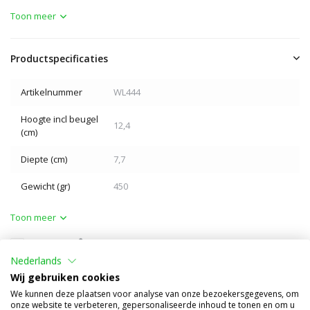
Toon meer
Productspecificaties
Artikelnummer
WL444
Hoogte incl beugel
12,4
(cm)
Diepte (cm)
7,7
Gewicht (gr)
450
Toon meer
Vergelijk
Delen
Nederlands
Anderen kochten ook
Wij gebruiken cookies
We kunnen deze plaatsen voor analyse van onze bezoekersgegevens, om
onze website te verbeteren, gepersonaliseerde inhoud te tonen en om u