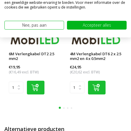
een geweldige website-ervaring te bieden. Voor meer informatie over de
cookies die we gebruiken opent u de instellingen.
Nee, pas aan
Accepteer alles
6M Verlengkabel DT2 2.5
4M Verlengkabel DT6 2 x 2.5
mm2
mm2 en 4 x 0.5mm2
€19,95
€24,95
(€16,49 excl. BTW)
(€20,62 excl. BTW)
Alternatieve producten