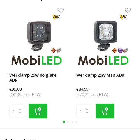
Werklamp 29W no glare
Werklamp 29W Man ADR
ADR
€99,00
€84,95
(€81,82 excl. BTW)
(€70,21 excl. BTW)