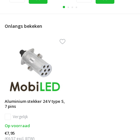
Onlangs bekeken
Aluminium stekker 24 V type S,
7 pins
Vergelijk
Op voorraad
€7,95
(€6,57 excl. BTW)