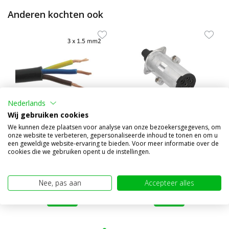
Anderen kochten ook
Nederlands
Wij gebruiken cookies
We kunnen deze plaatsen voor analyse van onze bezoekersgegevens, om
Aansluitkabel 3 aderig 3x
Aluminium stekker 24V type
onze website te verbeteren, gepersonaliseerde inhoud te tonen en om u
1,5 mm²
N, 7 pins
een geweldige website-ervaring te bieden. Voor meer informatie over de
cookies die we gebruiken opent u de instellingen.
€2,20
€7,95
(€1,82 excl. BTW)
(€6,57 excl. BTW)
Nee, pas aan
Accepteer alles