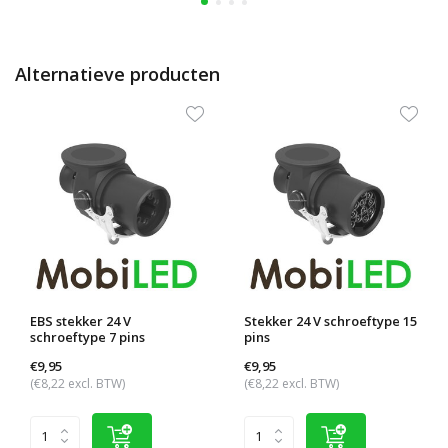
Alternatieve producten
EBS stekker 24 V
Stekker 24 V schroeftype 15
schroeftype 7 pins
pins
€9,95
€9,95
(€8,22 excl. BTW)
(€8,22 excl. BTW)