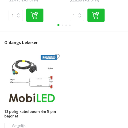
(€24,75 excl. BTW)
(€28,88 excl. BTW)
Onlangs bekeken
13 polig kabelboom 4m 5-pin
bajonet
Vergelijk