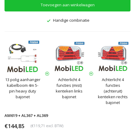
Toevoegen aan winkelwagen
Handige combinatie
13 polig aanhanger
Achterlicht 4
Achterlicht 4
kabelboom 4m 5-
functies (mist)
functies
pin heavy duty
kenteken links
(achteruit)
bajonet
bajonet
kenteken rechts
bajonet
AM619 + AL367 + AL369
€144,85
(€119,71 excl. BTW)