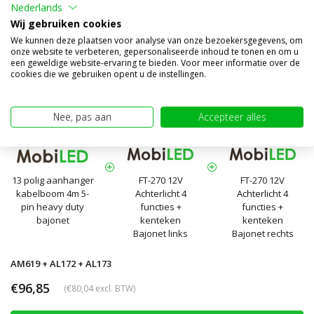
Toevoegen aan winkelwagen
Nederlands
Wij gebruiken cookies
We kunnen deze plaatsen voor analyse van onze bezoekersgegevens, om
Handige combinatie
onze website te verbeteren, gepersonaliseerde inhoud te tonen en om u
een geweldige website-ervaring te bieden. Voor meer informatie over de
cookies die we gebruiken opent u de instellingen.
Nee, pas aan
Accepteer alles
13 polig aanhanger
FT-270 12V
FT-270 12V
kabelboom 4m 5-
Achterlicht 4
Achterlicht 4
pin heavy duty
functies +
functies +
bajonet
kenteken
kenteken
Bajonet links
Bajonet rechts
AM619 + AL172 + AL173
€96,85
(€80,04 excl. BTW)