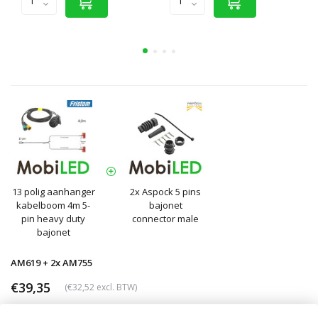
13 polig aanhanger
2x Aspock 5 pins
kabelboom 4m 5-
bajonet
pin heavy duty
connector male
bajonet
AM619 + 2x AM755
€39,35
(€32,52 excl. BTW)