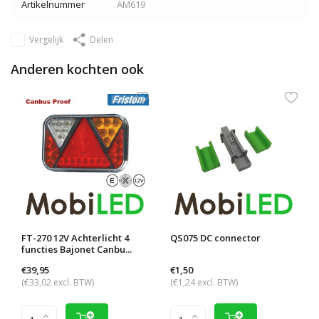
Artikelnummer
AM619
Vergelijk
Delen
Anderen kochten ook
FT-270 12V Achterlicht 4
QS075 DC connector
functies Bajonet Canbu...
€39,95
€1,50
(€33,02 excl. BTW)
(€1,24 excl. BTW)