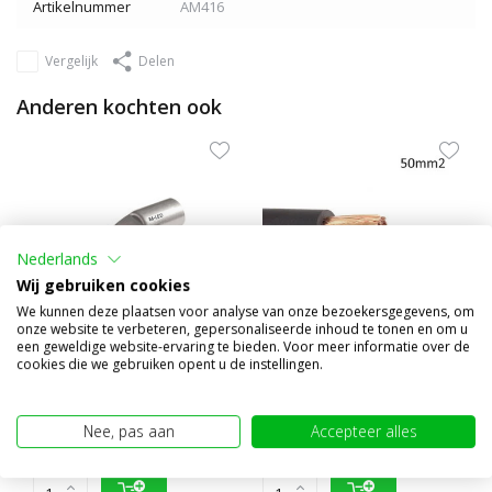
Artikelnummer
AM416
Vergelijk
Delen
Anderen kochten ook
Nederlands
Wij gebruiken cookies
We kunnen deze plaatsen voor analyse van onze bezoekersgegevens, om
onze website te verbeteren, gepersonaliseerde inhoud te tonen en om u
een geweldige website-ervaring te bieden. Voor meer informatie over de
cookies die we gebruiken opent u de instellingen.
10x Starteroog 16mm²,
Accukabel 1x 50 mm²
10mm gat
€14,95
€16,95
Nee, pas aan
Accepteer alles
(€12,36 excl. BTW)
(€14,01 excl. BTW)