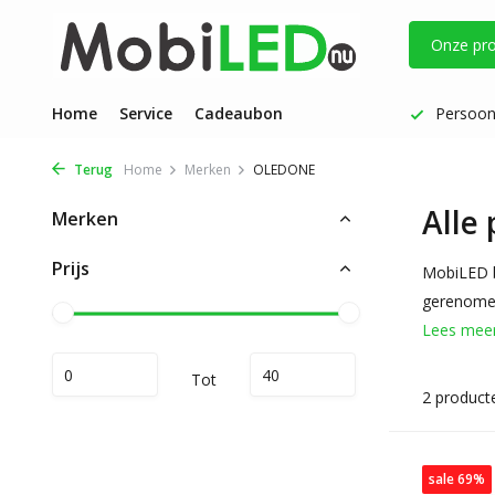
Onze pr
Vóór 17 uur besteld: dezelfde werkdag verzonden
Home
Service
Cadeaubon
Persoonl
Terug
Home
Merken
OLEDONE
Alle
Merken
Prijs
MobiLED b
gerenomee
Lees mee
Tot
2 product
sale 69%