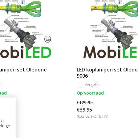
lampen set Oledone
LED koplampen set Oled
9006
jk
Vergelijk
aad
Op voorraad
€129,95
€39,95
l. BTW)
(€33,02 excl. BTW)
nze
eldige