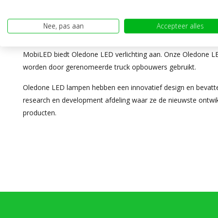
Nee, pas aan
Accepteer alles
OLEDONE
MobiLED biedt Oledone LED verlichting aan. Onze Oledone LED
worden door gerenomeerde truck opbouwers gebruikt.
Oledone LED lampen hebben een innovatief design en bevatte
research en development afdeling waar ze de nieuwste ontwik
producten.