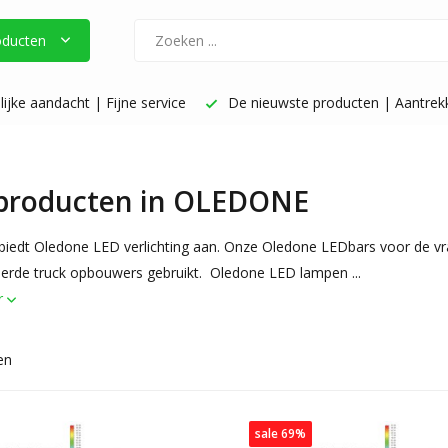
oducten
ijke aandacht | Fijne service
De nieuwste producten | Aantrekke
 producten in OLEDONE
iedt Oledone LED verlichting aan. Onze Oledone LEDbars voor de vra
rde truck opbouwers gebruikt. Oledone LED lampen ...
r
en
sale 69%